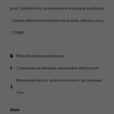
tego, jak
strona jest
przez Technika Nova, zaowocowało w kontynuacje współpracy
używana.
– budowę elektrowni fotowoltaicznej na dachu zakładu o mocy
Doświadczenie
Aby nasza strona
1,125MW
internetowa
działała jak
najlepiej podczas
twojego przejścia
na nią. Jeśli
Pełna dokumentacja projektowa
odrzucisz te pliki
cookie, niektóre
2 stanowiska do ładowania samochodów elektrycznych
funkcje znikną ze
strony
internetowej.
Wzmocnienie dachu o system wzmocnień o łącznej masie
7 ton
Klient: