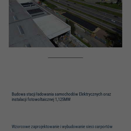
Konieczne
Te pliki cookie
są wymagane.
Są one
niezbędne do
funkcjonowania
strony
internetowej.
Statystyka
Budowa stacji ładowania samochodów Elektrycznych oraz
Abyśmy mogli
instalacji fotowoltaicznej 1,125MW
poprawić
funkcjonalność
i strukturę
strony
internetowej,
Wzorcowe zaprojektowanie i wybudowanie sieci carportów
na podstawie