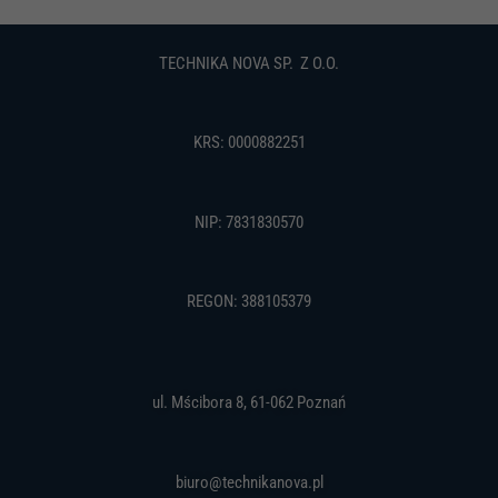
TECHNIKA NOVA SP. Z O.O.
Konieczne
Te pliki cookie
KRS: 0000882251
są wymagane.
Są one
niezbędne do
funkcjonowania
NIP: 7831830570
strony
internetowej.
REGON: 388105379
Statystyka
Abyśmy mogli
poprawić
funkcjonalność
ul. Mścibora 8, 61-062 Poznań
i strukturę
strony
internetowej,
na podstawie
biuro@technikanova.pl
tego, jak