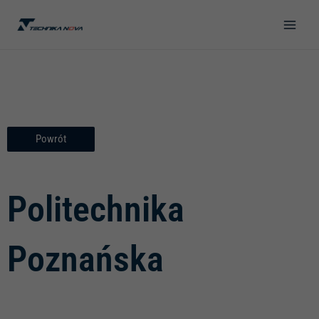
Przejdź
do
treści
Powrót
Politechnika
Poznańska